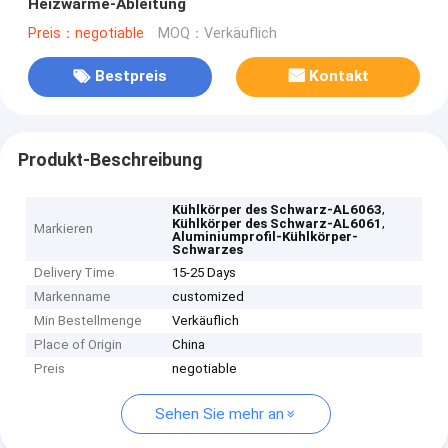
Heizwärme-Ableitung
Preis：negotiable
MOQ：Verkäuflich
Bestpreis
Kontakt
Produkt-Beschreibung
,
Kühlkörper des Schwarz-AL6063
,
Kühlkörper des Schwarz-AL6061
Markieren
Aluminiumprofil-Kühlkörper-
Schwarzes
Delivery Time
15-25 Days
Markenname
customized
Min Bestellmenge
Verkäuflich
Place of Origin
China
Preis
negotiable
Sehen Sie mehr an