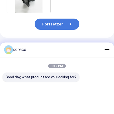
Fortsetzen
Empfohlene Produkte
service
1:18 PM
Good day, what product are you looking for?
Kundengerechter
Ausgezeichneter
Schwarzeloxie
Schwarzeloxieren-
Service-
Aluminiumprof
Aluminiumprofil-
Aluminiumwärmetauscher
Kühlkörper mit
Kühlkörper für
für elektronische
Wärmeleitfähi
verschiedene
Wärmeableitung
Bestpreis
Bestpreis
Bestprei