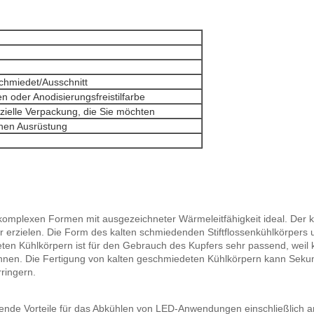
chmiedet/Ausschnitt
 oder Anodisierungsfreistilfarbe
ielle Verpackung, die Sie möchten
chen Ausrüstung
komplexen Formen mit ausgezeichneter Wärmeleitfähigkeit ideal. Der k
er erzielen. Die Form des kalten schmiedenden Stiftflossenkühlkörpers 
ten Kühlkörpern ist für den Gebrauch des Kupfers sehr passend, weil
en. Die Fertigung von kalten geschmiedeten Kühlkörpern kann Sekun
ringern.
tende Vorteile für das Abkühlen von LED-Anwendungen einschließlich a