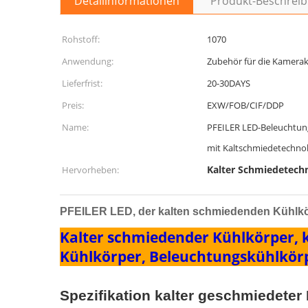
Detailinformationen
Produkt-Beschrei
Rohstoff:
1070
Anwendung:
Zubehör für die Kamera
Lieferfrist:
20-30DAYS
Preis:
EXW/FOB/CIF/DDP
Name:
PFEILER LED-Beleuchtun
mit Kaltschmiedetechnol
Kalter Schmiedetech
Hervorheben:
PFEILER LED, der kalten schmiedenden Kühlkör
Kalter schmiedender Kühlkörper, 
Kühlkörper, Beleuchtungskühlkörp
Spezifikation kalter geschmiedete