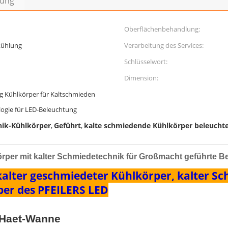
bung
Oberflächenbehandlung:
kühlung
Verarbeitung des Services:
Schlüsselwort:
Dimension:
g Kühlkörper für Kaltschmieden
ogie für LED-Beleuchtung
nik-Kühlkörper
Geführt
kalte schmiedende Kühlkörper beleucht
,
,
per mit kalter Schmiedetechnik für Großmacht geführte B
kalter geschmiedeter Kühlkörper, kalter S
er des PFEILERS LED
r Haet-Wanne