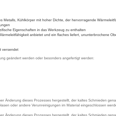
 Metalls, Kühlkörper mit hoher Dichte, der hervorragende Wärmeleitfähi
erungen
zifische Eigenschaften in das Werkzeug zu enthalten
ärmeleitfähigkeit anbietet und ein flaches liefert, ununterbrochene 
t versendet
ng geändert werden oder besonders angefertigt werden:
ner Änderung dieses Prozesses hergestellt, der kaltes Schmieden gen
tblasen oder andere Verunreinigungen im Material eingeschlossen werd
ner Änderung dieses Prozesses hergestellt, der kaltes Schmieden gen