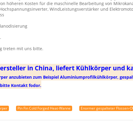
on höheren Kosten für die maschinelle Bearbeitung von Mikrokanä
 Hochspannungsinverter, WindLeistungsverstärker und Elektromot
ss
danodisierung
.
 treten mit uns bitte.
rsteller in China, liefert Kühlkörper und k
er anzubieten zum Beispiel Aluminiumprofilkühlkörper, gespalt
bitte Kontakt fodor.
örper
Pin Fin Cold Forged Heat-Wanne
Enormer gespalteter Flossen-O