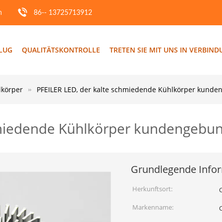
m
86-- 13725713912
FLUG
QUALITÄTSKONTROLLE
TRETEN SIE MIT UNS IN VERBIN
lkörper
PFEILER LED, der kalte schmiedende Kühlkörper kunde
hmiedende Kühlkörper kundengebun
Grundlegende Info
Herkunftsort:
Markenname: