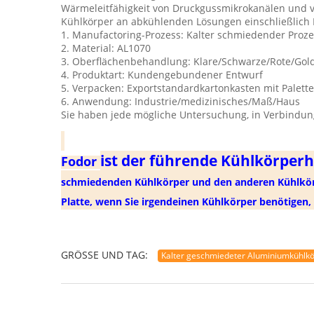
Wärmeleitfähigkeit von Druckgussmikrokanälen und v
Kühlkörper an abkühlenden Lösungen einschließlich
1. Manufactoring-Prozess: Kalter schmiedender Proze
2. Material: AL1070
3. Oberflächenbehandlung: Klare/Schwarze/Rote/Gol
4. Produktart: Kundengebundener Entwurf
5. Verpacken: Exportstandardkartonkasten mit Palette
6. Anwendung: Industrie/medizinisches/Maß/Haus
Sie haben jede mögliche Untersuchung, in Verbindung
ist der führende Kühlkörperhe
Fodor
schmiedenden Kühlkörper und den anderen Kühlkörp
Platte, wenn Sie irgendeinen Kühlkörper benötigen, 
GRÖSSE UND TAG:
Kalter geschmiedeter Aluminiumkühlk