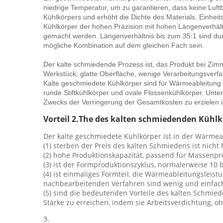
niedrige Temperatur, um zu garantieren, dass keine Luf
Kühlkörpers und erhöht die Dichte des Materials. Einhei
Kühlkörper der hohen Präzision mit hohen Längenverhält
gemacht werden. Längenverhältnis bis zum 35:1 sind dur
mögliche Kombination auf dem gleichen Fach sein.
Der kalte schmiedende Prozess ist, das Produkt bei Zim
Werkstück, glatte Oberfläche, wenige Verarbeitungsverf
Kalte geschmiedete Kühlkörper sind für Wärmeableitung 
runde Stiftkühlkörper und ovale Flossenkühlkörper. U
Zwecks der Verringerung der Gesamtkosten zu erzielen i
Vorteil 2.The des kalten schmiedenden Kühlk
Der kalte geschmiedete Kühlkörper ist in der Wärmea
(1) sterben der Preis des kalten Schmiedens ist nicht 
(2) hohe Produktionskapazität, passend für Massenpr
(3) ist der Formproduktionszyklus, normalerweise 10 
(4) ist einmaliges Formteil, die Wärmeableitungsleis
nachbearbeitenden Verfahren sind wenig und einfac
(5) sind die bedeutenden Vorteile des kalten Schmie
Stärke zu erreichen, indem sie Arbeitsverdichtung,
3.