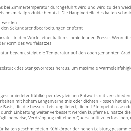
, das bei Zimmertemperatur durchgeführt wird und wird zu den w
zisionsmetallprodukte benutzt. Die Hauptvorteile des kalten schm
rt werden
an den Sekundärendbearbeitungen entfernt
rrates in den Würfel einer kalten schmiedenden Presse. Wenn die Pr
er Form des Würfelsatzes.
atur begann, steigt die Temperatur auf den oben genannten Grad
zelstück des Stangevorrates heraus, um maximale Wärmeleitfähigke
ein geschmiedeter Kühlkörper des gleichen Entwurfs mit verschied
rbeiten mit hohem Längenverhältnis oder dichten Flossen hat ein
e Basis, die die bessere Leistung liefert, die mit Stempelnflosse 
urch Einbettung weiter verbessert werden kupferne Einsätze die
 möglicherweise, Verdrängung mit einem Querschnitt zu erforschen,
für kalten geschmiedeten Kühlkörper der hohen Leistung gesammel