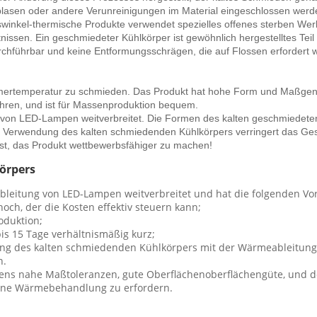
tblasen oder andere Verunreinigungen im Material eingeschlossen werd
tswinkel-thermische Produkte verwendet spezielles offenes sterben Wer
nissen. Ein geschmiedeter Kühlkörper ist gewöhnlich hergestelltes Te
chführbar und keine Entformungsschrägen, die auf Flossen erfordert we
mertemperatur zu schmieden. Das Produkt hat hohe Form und Maßgenaui
ahren, und ist für Massenproduktion bequem.
von LED-Lampen weitverbreitet. Die Formen des kalten geschmiedeten 
nter Verwendung des kalten schmiedenden Kühlkörpers verringert das
st, das Produkt wettbewerbsfähiger zu machen!
örpers
bleitung von LED-Lampen weitverbreitet und hat die folgenden Vor
hoch, der die Kosten effektiv steuern kann;
oduktion;
bis 15 Tage verhältnismäßig kurz;
tung des kalten schmiedenden Kühlkörpers mit der Wärmeableitungs
h.
dens nahe Maßtoleranzen, gute Oberflächenoberflächengüte, und de
 ohne Wärmebehandlung zu erfordern.