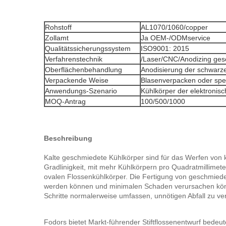
Rohstoff
AL1070/1060/copper
Zollamt
Ja OEM-/ODMservice
Qualitätssicherungssystem
ISO9001: 2015
Verfahrenstechnik
/Laser/CNC/Anodizing ges
Oberflächenbehandlung
Anodisierung der schwarzen
Verpackende Weise
Blasenverpacken oder spez
Anwendungs-Szenario
Kühlkörper der elektronis
MOQ-Antrag
100/500/1000
Beschreibung
Kalte geschmiedete Kühlkörper sind für das Werfen von 
Gradlinigkeit, mit mehr Kühlkörpern pro Quadratmillimet
ovalen Flossenkühlkörper. Die Fertigung von geschmiede
werden können und minimalen Schaden verursachen könn
Schritte normalerweise umfassen, unnötigen Abfall zu ver
Fodors bietet Markt-führender Stiftflossenentwurf bedeu