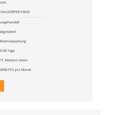
Rosh
KÜHLKÖRPER-F0035
Ausgehandelt
Negotiated
Blisterverpackung
20-30 Tage
T/T, Western Union
30000 PCS pro Monat