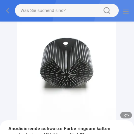
2
/
6
Anodisierende schwarze Farbe ringsum kalten