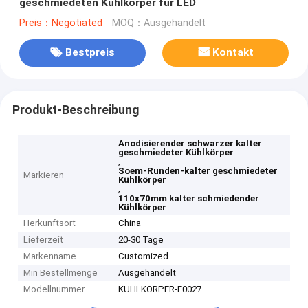
geschmiedeten Kühlkörper für LED
Preis：Negotiated
MOQ：Ausgehandelt
Bestpreis
Kontakt
Produkt-Beschreibung
Anodisierender schwarzer kalter
geschmiedeter Kühlkörper
,
Soem-Runden-kalter geschmiedeter
Markieren
Kühlkörper
,
110x70mm kalter schmiedender
Kühlkörper
Herkunftsort
China
Lieferzeit
20-30 Tage
Markenname
Customized
Min Bestellmenge
Ausgehandelt
Modellnummer
KÜHLKÖRPER-F0027