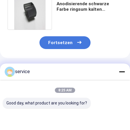
Anodisierende schwarze
Farbe ringsum kalten
geschmiedeten Kühlkörper für
LED
Fortsetzen
Empfohlene Produkte
service
8:25 AM
Good day, what product are you looking for?
Pin Fin Cold Forged
Wärmeableitungs-
2mm Flossen-
Heat-Wanne für
Bereich AL1070 Pin
Neigung beson