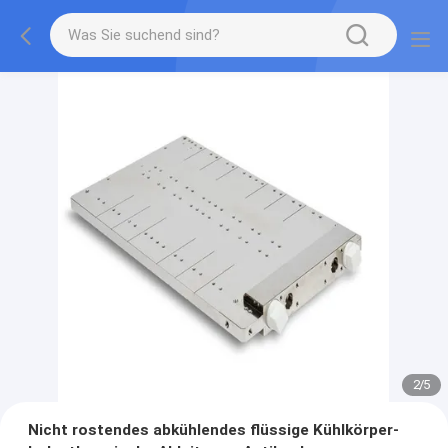
2
/
5
Nicht rostendes abkühlendes flüssige Kühlkörper-