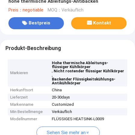
hohe thermische Ableitungs-Antibacken
Preis：negotiable
MOQ：Verkäuflich
Bestpreis
Kontakt
Produkt-Beschreibung
Hohe thermische Ableitungs-
flüssiger Kühlkörper
,
Nicht rostender flüssiger Kühlkörper
Markieren
,
Backender Flüssigkeitskühlungs-
Antikühlkörper
Herkunftsort
China
Lieferzeit
20-30days
Markenname
Customized
Min Bestellmenge
Verkäuflich
Modellnummer
FLÜSSIGES HEATSINK-L0009
Sehen Sie mehr an