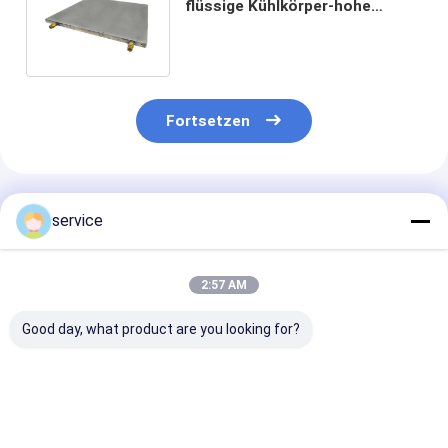
flüssige Kühlkörper-hohe
thermische Ableitungs-
Antibacken
Fortsetzen
Empfohlene Produkte
service
2:57 AM
Good day, what product are you looking for?
Wasser-Kühlblech-
Kundengebundener
Wasserdichte 
flüssiger abgekühlter
flüssiges Wasser-
Platten-flüssi
Kühlkörper
kalter Platten-
Kühlkörper für