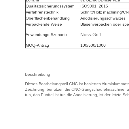
Zollamt
Ja OEM-/ODMservice
Qualitätssicherungssystem
ISO9001: 2015
Verfahrenstechnik
Schnitt/Holz machining/CN
Oberflächenbehandlung
Anodisierungsschwarzes
Verpackende Weise
Blasenverpacken oder spez
Anwendungs-Szenario
Nuss-Griff
MOQ-Antrag
100/500/1000
Beschreibung
Dieses Bearbeitungsteil CNC ist basiertes Aluminiummater
Zeichnung, benutzen die CNC-Gangschaufelmaschine, um 
tun, das Fünftel ist tun die Anodisierung, ist der letzte