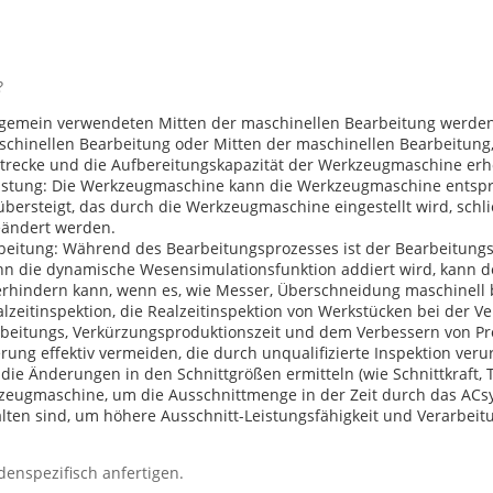
?
gemein verwendeten Mitten der maschinellen Bearbeitung werden v
schinellen Bearbeitung oder Mitten der maschinellen Bearbeitung,
strecke und die Aufbereitungskapazität der Werkzeugmaschine erh
stung: Die Werkzeugmaschine kann die Werkzeugmaschine entspr
übersteigt, das durch die Werkzeugmaschine eingestellt wird, sch
eändert werden.
eitung: Während des Bearbeitungsprozesses ist der Bearbeitungs
n die dynamische Wesensimulationsfunktion addiert wird, kann de
ndern kann, wenn es, wie Messer, Überschneidung maschinell bear
zeitinspektion, die Realzeitinspektion von Werkstücken bei der Ve
beitungs, Verkürzungsproduktionszeit und dem Verbessern von Pro
ng effektiv vermeiden, die durch unqualifizierte Inspektion verur
ie Änderungen in den Schnittgrößen ermitteln (wie Schnittkraft, 
kzeugmaschine, um die Ausschnittmenge in der Zeit durch das AC
ten sind, um höhere Ausschnitt-Leistungsfähigkeit und Verarbeit
enspezifisch anfertigen.