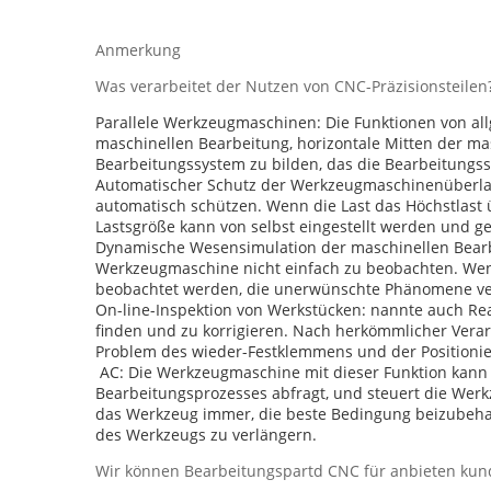
Anmerkung
Was verarbeitet der Nutzen von CNC-Präzisionsteilen
Parallele Werkzeugmaschinen: Die Funktionen von all
maschinellen Bearbeitung, horizontale Mitten der ma
Bearbeitungssystem zu bilden, das die Bearbeitungs
Automatischer Schutz der Werkzeugmaschinenüberla
automatisch schützen. Wenn die Last das Höchstlast 
Lastsgröße kann von selbst eingestellt werden und g
Dynamische Wesensimulation der maschinellen Bearb
Werkzeugmaschine nicht einfach zu beobachten. Wen
beobachtet werden, die unerwünschte Phänomene verhi
On-line-Inspektion von Werkstücken: nannte auch Real
finden und zu korrigieren. Nach herkömmlicher Verar
Problem des wieder-Festklemmens und der Positionieru
AC: Die Werkzeugmaschine mit dieser Funktion kann d
Bearbeitungsprozesses abfragt, und steuert die Wer
das Werkzeug immer, die beste Bedingung beizubehal
des Werkzeugs zu verlängern.
Wir können Bearbeitungspartd CNC für anbieten kund