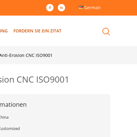
German
DUNG
FORDERN SIE EIN ZITAT
Anti-Erosion CNC ISO9001
osion CNC ISO9001
rmationen
China
Customized