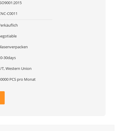
ISO9001:2015
CNC-C0011
Verkäuflich
negotiable
Blasenverpacken
20-30days
T/T, Western Union
30000 PCS pro Monat