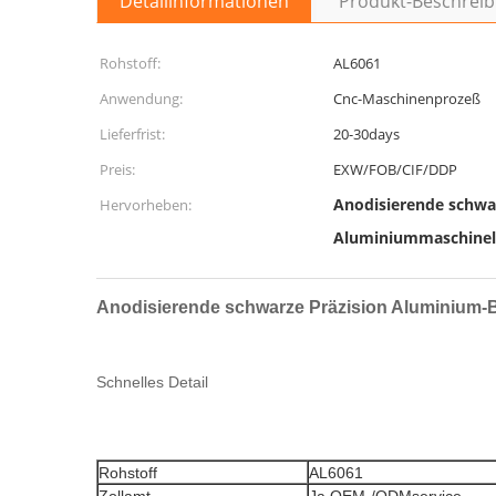
Detailinformationen
Produkt-Beschrei
Rohstoff:
AL6061
Anwendung:
Cnc-Maschinenprozeß
Lieferfrist:
20-30days
Preis:
EXW/FOB/CIF/DDP
Anodisierende schwa
Hervorheben:
Aluminiummaschinell
Anodisierende schwarze Präzision Aluminium-B
Schnelles Detail
Rohstoff
AL6061