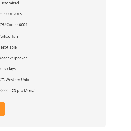
Customized
ISO9001:2015
CPU Cooler-0004
Verkäuflich
negotiable
Blasenverpacken
20-30days
T/T, Western Union
30000 PCS pro Monat