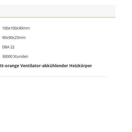
100x100x90mm
90x90x25mm
DBA 22
30000 Stunden
att-orange Ventilator-abkühlender Heizkörper