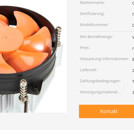
Markenname:
Zertifizierung:
Modellnummer:
Min Bestellmenge:
Preis:
Verpackung Informationen:
Lieferzeit:
Zahlungsbedingungen:
Versorgungsmaterial-
Fähigkeit:
Kontakt