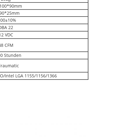
*100*90mm
*90*25mm
200±10%
DBA 22
12 VDC
48 CFM
0 Stunden
raumatic
O/Intel LGA 1155/1156/1366