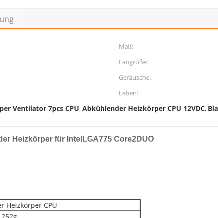
bung
Maß:
Fangröße:
Geräusche:
Leben:
per Ventilator 7pcs CPU
Abkühlender Heizkörper CPU 12VDC
Bl
,
,
nder Heizkörper für IntelLGA775 Core2DUO
r Heizkörper CPU
252g