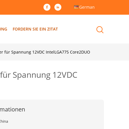
German
DUNG
FORDERN SIE EIN ZITAT
rper für Spannung 12VDC IntelLGA775 Core2DUO
r für Spannung 12VDC
rmationen
China