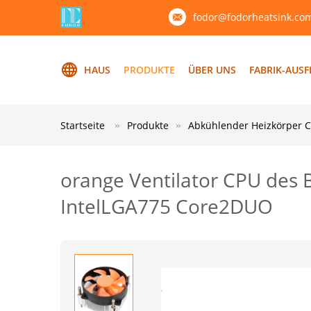
fodor@fodorheatsink.co
HAUS
PRODUKTE
ÜBER UNS
FABRIK-AUS
Startseite
Produkte
Abkühlender Heizkörper 
orange Ventilator CPU des 
IntelLGA775 Core2DUO