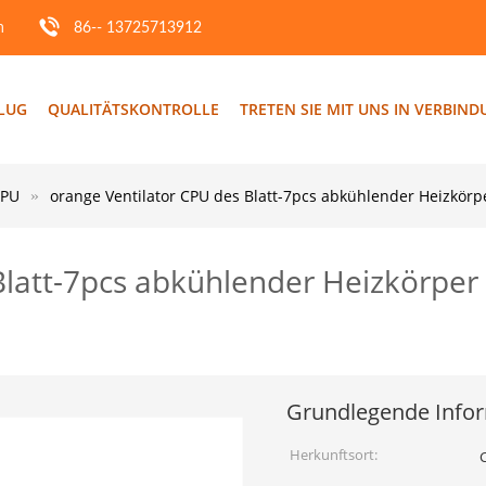
m
86-- 13725713912
FLUG
QUALITÄTSKONTROLLE
TRETEN SIE MIT UNS IN VERBIN
CPU
orange Ventilator CPU des Blatt-7pcs abkühlender Heizkö
Blatt-7pcs abkühlender Heizkörpe
Grundlegende Info
Herkunftsort: