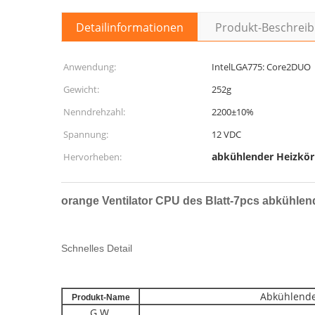
Detailinformationen
Produkt-Beschrei
Anwendung:
IntelLGA775: Core2DUO
Gewicht:
252g
Nenndrehzahl:
2200±10%
Spannung:
12 VDC
abkühlender Heizkör
Hervorheben:
orange Ventilator CPU des Blatt-7pcs abkühle
Schnelles Detail
Abkühlende
Produkt-Name
G.W.